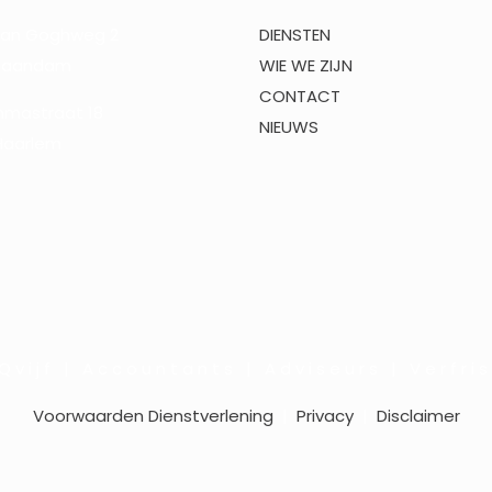
van Goghweg 2
DIENSTEN
 Zaandam
WIE WE ZIJN
CONTACT
mmastraat 18
NIEUWS
Haarlem
 v i j f | A c c o u n t a n t s | A d v i s e u r s | V e r f r i s 
Voorwaarden Dienstverlening
|
Privacy
|
Disclaimer