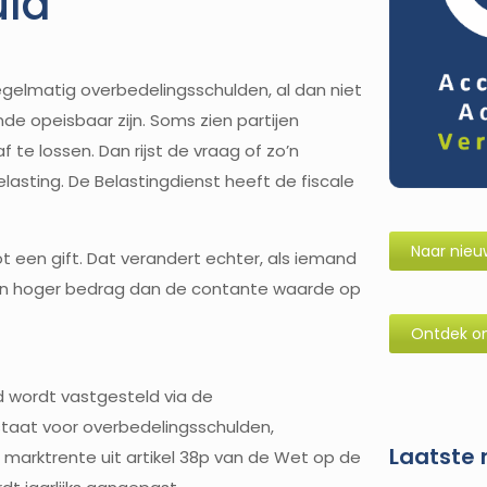
uld
egelmatig overbedelingsschulden, al dan niet
nde opeisbaar zijn. Soms zien partijen
f te lossen. Dan rijst de vraag of zo’n
lasting. De Belastingdienst heeft de fiscale
Naar nieu
tot een gift. Dat verandert echter, als iemand
 een hoger bedrag dan de contante waarde op
Ontdek on
 wordt vastgesteld via de
aat voor overbedelingsschulden,
Laatste 
 marktrente uit artikel 38p van de Wet op de