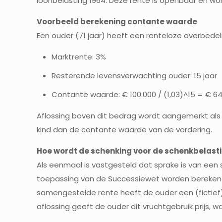
loonbelasting 1964. Deze rente is openbaar en wor
Voorbeeld berekening contante waarde
Een ouder (71 jaar) heeft een renteloze overbedel
Marktrente: 3%
Resterende levensverwachting ouder: 15 jaar
Contante waarde: € 100.000 / (1,03)^15 = € 64
Aflossing boven dit bedrag wordt aangemerkt als
kind dan de contante waarde van de vordering.
Hoe wordt de schenking voor de schenkbelast
Als eenmaal is vastgesteld dat sprake is van ee
toepassing van de Successiewet worden berekend
samengestelde rente heeft de ouder een (fictief) 
aflossing geeft de ouder dit vruchtgebruik prijs, 