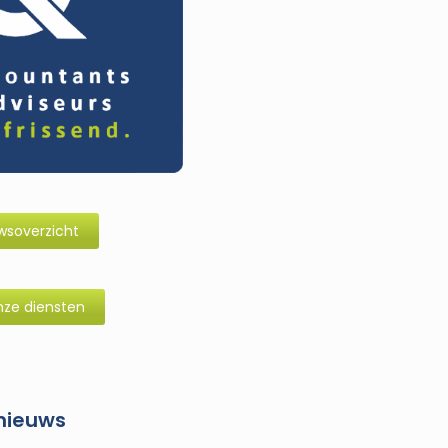
wsoverzicht
ze diensten
nieuws