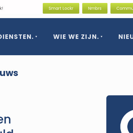
rissende blik!
Smart Lockr
Nmbrs
Commun
DIENSTEN.
WIE WE ZIJN.
NIE
euws
en