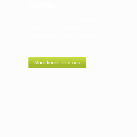
GESPREK.
Heb jij een financiële uitdaging?
Zakelijk, privé of allebei?
Maak vrijblijvend kennis met ons.
Maak kennis met ons
s e n d.