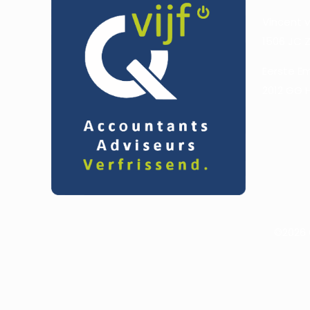
Vincent 
1506 JC
Eerste E
2012 GG 
©2026 Q